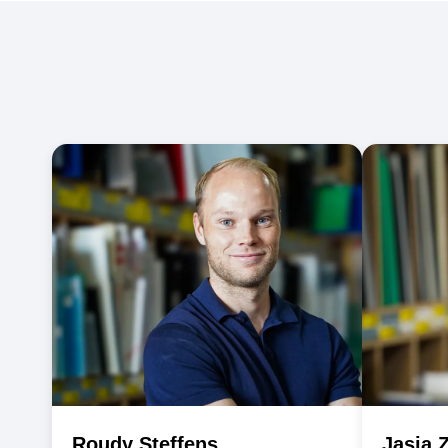
Team
Team
Member
Member
Roudy Steffens
Jasja 