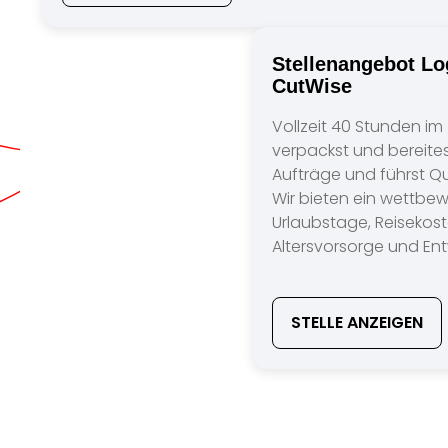
Stellenangebot Log
CutWise
Vollzeit 40 Stunden im
verpackst und bereites
Aufträge und führst Qu
Wir bieten ein wettbe
Urlaubstage, Reisekos
Altersvorsorge und En
STELLE ANZEIGEN