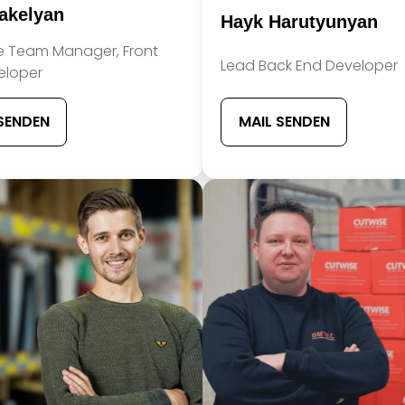
Member
rakelyan
Hayk Harutyunyan
Full
Name
e Team Manager, Front
Team
Lead Back End Developer
eloper
Member
Position
Team
Member
SENDEN
MAIL SENDEN
Contact
Info