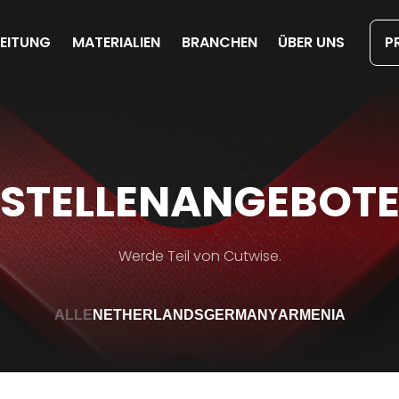
Direkt
zum
Inhalt
EITUNG
MATERIALIEN
BRANCHEN
ÜBER UNS
P
STELLENANGEBOT
Werde Teil von Cutwise.
ALLE
NETHERLANDS
GERMANY
ARMENIA