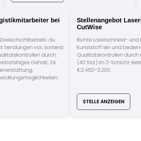
istikmitarbeiter bei
Stellenangebot Laser
CutWise
 Zweischichtbetrieb: du
Richte Laserschneid- und
t Sendungen vor, sortierst
Kunststoff ein und bediene
alitätskontrollen durch.
Qualitätskontrollen durch 
werbsfähiges Gehalt, 24
(40 Std.) im 2-Schicht-Betr
tenerstattung,
€2.450–3.200.
twicklungsmöglichkeiten.
STELLE ANZEIGEN