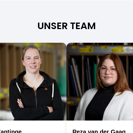
UNSER TEAM
Team
Member
Zantinge
Reza van der Gaag