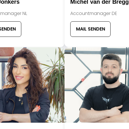
Jonkers
Michel van der Breg
Full
Name
Team
manager NL
Accountmanager DE
Member
Position
Team
Member
SENDEN
MAIL SENDEN
Contact
Info
Team