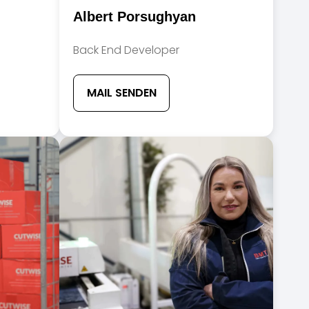
Member
Albert Porsughyan
Full
Name
Team
Back End Developer
Member
Position
Team
Member
MAIL SENDEN
Contact
Info