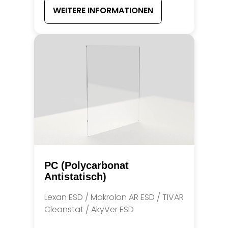
WEITERE INFORMATIONEN
PC (Polycarbonat
Antistatisch)
Lexan ESD / Makrolon AR ESD / TIVAR
Cleanstat / AkyVer ESD