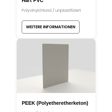
Hart PVC
Polyvinylchlorid / unplasti­fiziert
WEITERE INFORMATIONEN
PEEK (Polyetheretherketon)