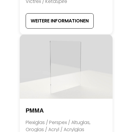
Victrex / KetaSpire
WEITERE INFORMATIONEN
PMMA
Plexiglas / Perspex / Altuglas,
Oroglas / Acryl / Acrylglas