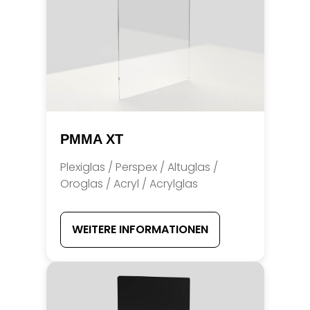
PMMA XT
Plexiglas / Perspex / Altuglas /
Oroglas / Acryl / Acrylglas
WEITERE INFORMATIONEN