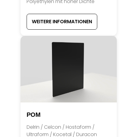
Polyethylen mit hoher Dichte
WEITERE INFORMATIONEN
POM
Delrin / Celcon / Hostaform /
Ultraform / Kocetal / Duracon