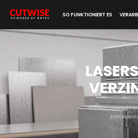
SO FUNKTIONIERT ES
VERARB
MATERIAL
LASER
HB
VERZI
TITLE
Material
Präzises Laserschnei
HB
korrosions
Description