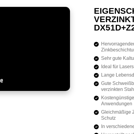
EIGENSC
VERZINK
DX51D+Z
Hervorragender
Zinkbeschicht
Sehr gute Kalt
Ideal für Lase
Lange Lebensd
Gute Schweißba
verzinkten Stah
Kostengünstige 
Anwendungen
Gleichmäßige Z
Schutz
In verschiedene