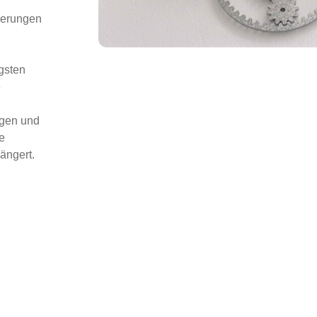
derungen
gsten
e
egen und
e
ängert.