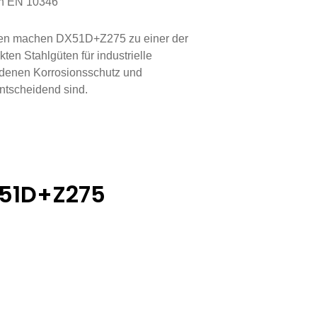
ch EN 10346
ten machen DX51D+Z275 zu einer der
kten Stahlgüten für industrielle
 denen Korrosionsschutz und
entscheidend sind.
51D+Z275