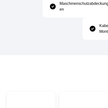
Beschichtungsgewicht
Z275 (275 g/m² gesamt, beide
Maschinenschutzabdeckun
Seiten)
en
Dichte
7.85 g/cm³
Kabe
Mont
Thermische Eigenschaften
Wärmeleitfähigkeit
Ca. 50 W/m·K
Spezifische Wärmekapazität
Ca. 460 J/kg·K
Wärmeausdehnungskoeffizient
12 × 10⁻⁶ /K