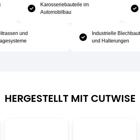
g
Karosseriebauteile im
Automobilbau
ltrassen und
Industrielle Blechbaut
agesysteme
und Halterungen
Temperaturbereich
Empfohlene Einsatztemperatur
-40 °C bis +200 °C
HERGESTELLT MIT CUTWISE
Schmelzpunkt
Ca. 1.500 °C