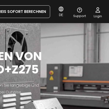
REIS SOFORT BERECHNEN
DE
Support
Login
EN VON
D+Z275
n Sie langlebige und
ei CutWise.