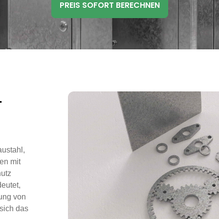
PREIS SOFORT BERECHNEN
L
ustahl,
en mit
utz
eutet,
tung von
sich das