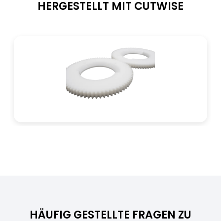
HERGESTELLT MIT CUTWISE
Niob (Nb)
≤ 0,09%
Vanadium (V)
≤ 0,20%
Titan (Ti)
≤ 0,15%
HÄUFIG GESTELLTE FRAGEN ZU