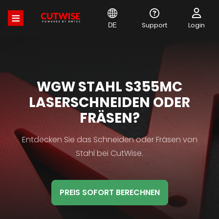
Direkt
zum
Inhalt
Support
Login
DE
MATERIAL
WGW STAHL S355MC
HB
LASERSCHNEIDEN ODER
TITLE
FRÄSEN?
Material
Entdecken Sie das Schneiden oder Fräsen von
HB
Stahl bei CutWise.
Description
PREIS SOFORT BERECHNEN