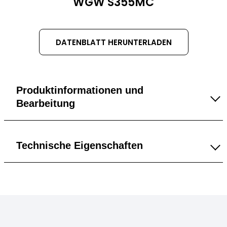
TITLE
WGW S355MC
DATENBLATT HERUNTERLADEN
Produktinformationen und
Bearbeitung
4 mm
Technische Eigenschaften
5 mm
Allgemein
6 mm
Dichte
7,85 g/cm³
8 mm