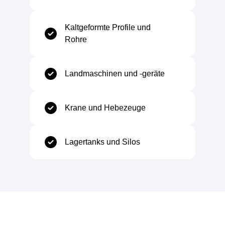
Kaltgeformte Profile und
Chemische Zusammensetzung
Rohre
Kohlenstoff (C)
≤ 0,12%
Landmaschinen und -geräte
Silizium (Si)
≤ 0,50%
Krane und Hebezeuge
Mangan (Mn)
≤ 1,50%
Lagertanks und Silos
Phosphor (P)
≤ 0,025%
Schwefel (S)
≤ 0,020%
Aluminium (Al)
≥ 0,015%