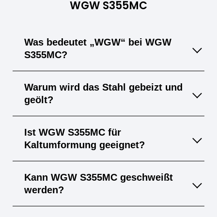
WGW S355MC
Was bedeutet „WGW“ bei WGW
S355MC?
„WGW“ steht für „Warmgewalst“, d. h.
Warum wird das Stahl gebeizt und
hergestellt im Warmwalzverfahren.
geölt?
Beizen entfernt die Walzhaut für eine saubere
Ist WGW S355MC für
Oberfläche; Ölen gibt vorübergehenden
Kaltumformung geeignet?
Korrosionsschutz.
Ja, das thermomechanische Walzen verleiht
Kann WGW S355MC geschweißt
hervorragende Kaltumformeigenschaften.
werden?