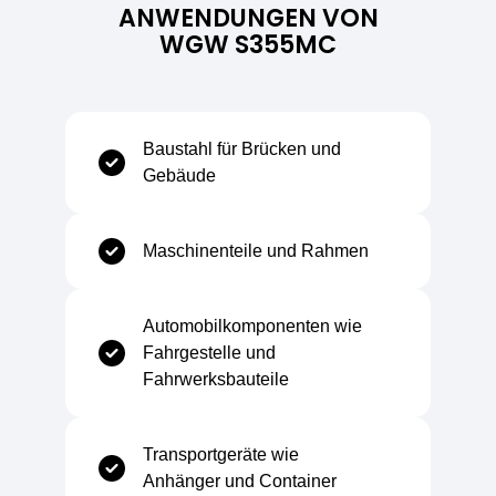
ANWENDUNGEN VON
10 mm
Farbe
Dunkelgrau (gebeizt und geölt)
WGW S355MC
12 mm
Oberflächenbearbeitung
Gebeizt und geölt
15 mm
Baustahl für Brücken und
Gebäude
20 mm
Mechanische Eigenschaften
Maschinenteile und Rahmen
Zugfestigkeit
430–550 MPa
Automobilkomponenten wie
Fahrgestelle und
Bruchdehnung
≥ 19%
Fahrwerksbauteile
Streckgrenze (Rp0,2)
≥ 355 MPa
Transportgeräte wie
Anhänger und Container