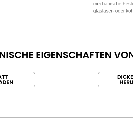
mechanische Festig
glasfaser- oder ko
NISCHE EIGENSCHAFTEN VON
ATT
DICK
ADEN
HER
Laserschneiden
Frä