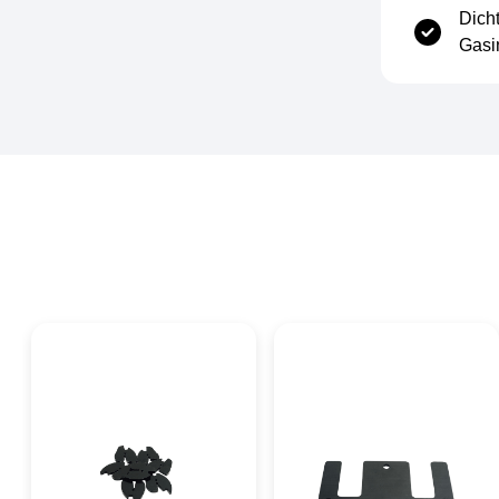
Dich
15 mm
1200x1200 mm
Weiß
Gasi
20 mm
1200x1200 mm
Weiß
25 mm
1200x1200 mm
Weiß
Elektrisch
30 mm
1200x1200 mm
Weiß
Relative Permittivität (Dielektrizitätskonstante)
2,1 / 100 Hz
40 mm
1200x1200 mm
Weiß
Dielektrischer Verlustfaktor
0,00007 tan(δ) x10⁻³
Spezifischer Durchgangswiderstand
10 16 Ω cm
Oberflächenwiderstand
10 13 Ω