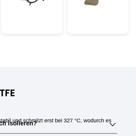
TFE
tabil und schmilzt erst bei 327 °C, wodurch es
ch isolieren?