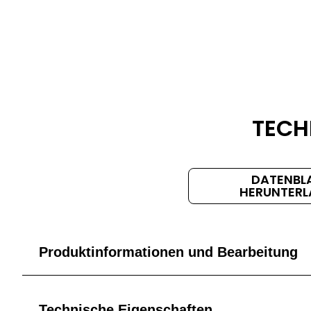
DATASHEET
TECH
TITLE
DATENBL
HERUNTERL
Produktinformationen und Bearbeitung
Blechdicke
Blechabmessungen
Farbe
Technische Eigenschaften