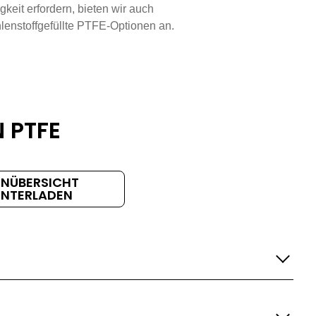
keit erfordern, bieten wir auch
hlenstoffgefüllte PTFE-Optionen an.
 PTFE
ENÜBERSICHT
UNTERLADEN
sen
Biegen
Klebbar