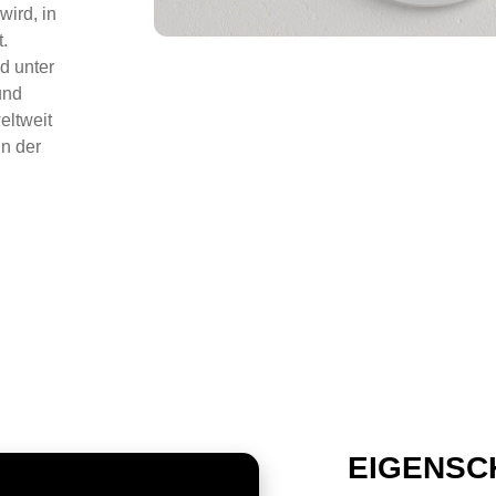
ird, in
t.
d unter
und
eltweit
in der
EIGENSC