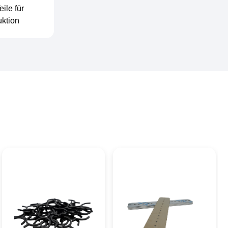
ile für
uktion
Reibungskoeffizient
0,01