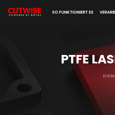
SO FUNKTIONIERT ES
VERARB
MATERIA
PTFE LA
HB
Mater
Entde
TITLE
HB
Descr