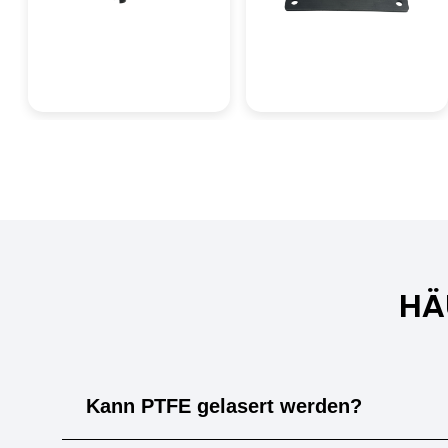
Kriechstromfestigkeit
>600 KC
Durchschlagsfestigkeit
40 kV/mm
HÄ
Kann PTFE gelasert werden?