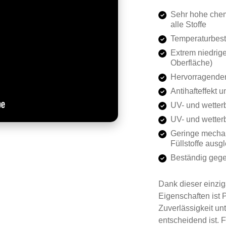
Sehr hohe che
alle Stoffe
Temperaturbest
Extrem niedrige
Oberfläche)
Hervorragender 
Antihafteffekt
UV- und wetter
UV- und wetter
Geringe mechan
Füllstoffe ausg
Beständig gegen
Dank dieser einzi
Eigenschaften ist 
Zuverlässigkeit u
entscheidend ist.