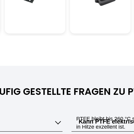
Kurzfristige maximale Gebrauchstemperatur
300 °C
Wärmeformbeständigkeit
121 °C
UFIG GESTELLTE FRAGEN ZU P
PTFE bleibt bis 260 °C s
Kann PTFE elektris
in Hitze exzellent ist.