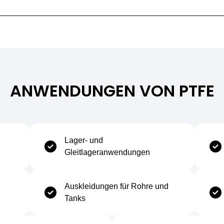
Temperaturbereich
Minimale Gebrauchstemperatur
-200°C
ANWENDUNGEN VON PTFE
Maximale Gebrauchstemperatur
+250°C
Lager- und
Gleitlageranwendungen
Auskleidungen für Rohre und
Tanks