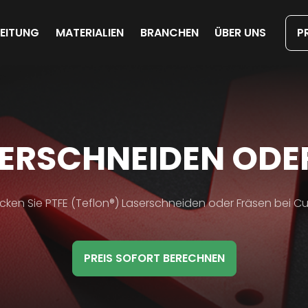
Direkt
zum
Inhalt
EITUNG
MATERIALIEN
BRANCHEN
ÜBER UNS
P
L
SERSCHNEIDEN ODE
ial
cken Sie PTFE (Teflon®) Laserschneiden oder Fräsen bei Cu
iption
PREIS SOFORT BERECHNEN