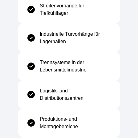
Streifenvorhänge für
Tiefkühllager
Mechanische Eigenschaften
Industrielle Türvorhänge für
Schlagfestigkeit
Hoch
Lagerhallen
Flexibilität
Sehr hoch
Trennsysteme in der
Lebensmittelindustrie
Reißfestigkeit
Gut
Logistik- und
Verschleißfestigkeit
Gut
Distributionszentren
Produktions- und
Montagebereiche
Elektrische Eigenschaften