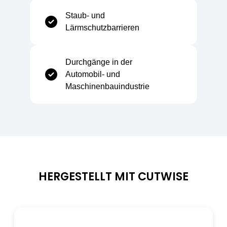
Staub- und
Elektrische Isolierung
Gut
Lärmschutzbarrieren
Durchgänge in der
Automobil- und
Thermische Eigenschaften
Maschinenbauindustrie
Isoliereigenschaften
Gut
Geeignet für Kühlräume
Ja
Geeignet für Tiefkühllager
Ja (je nach Ausführung)
HERGESTELLT MIT CUTWISE