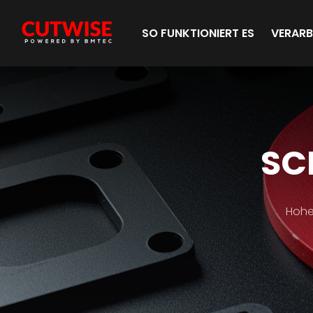
SO FUNKTIONIERT ES
VERARB
HE
SC
BA
Hero
Hohe 
Bann
TIT
Subti