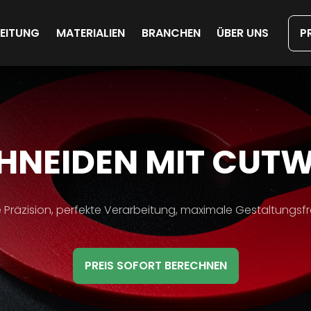
Direkt
zum
Inhalt
EITUNG
MATERIALIEN
BRANCHEN
ÜBER UNS
P
RO
HNEIDEN MIT CUTW
NNER
Präzision, perfekte Verarbeitung, maximale Gestaltungsfr
er
LE
tle
PREIS SOFORT BERECHNEN