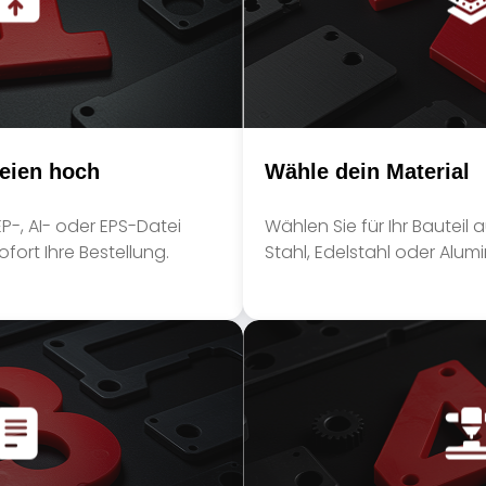
teien hoch
Wähle dein Material
EP-, AI- oder EPS-Datei
Wählen Sie für Ihr Bauteil
fort Ihre Bestellung.
Stahl, Edelstahl oder Alum