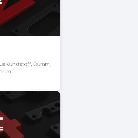
 aus Kunststoff, Gummi,
inium.