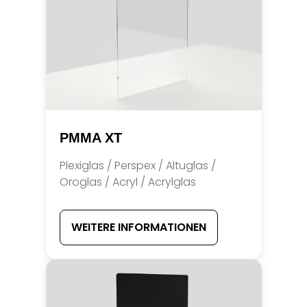
PMMA XT
Plexiglas / Perspex / Altuglas /
Oroglas / Acryl / Acrylglas
WEITERE INFORMATIONEN