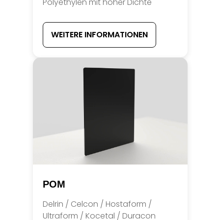
Polyethylen mit hoher Dichte
WEITERE INFORMATIONEN
POM
Delrin / Celcon / Hostaform /
Ultraform / Kocetal / Duracon